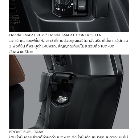
Honda SMART KEY / Honda SMART CONTROLLER
สตาร์ทความแฟชั่นให้สุดกว่าที่เคยด้วยกุญแจรีโมทอัจฉริยะที่สั่งการได้ครบ
3 ฟังก์ชัน ทั้งระบุตำแหน่งรถ, สัญญาณกันขโมย รวมถึง เปิด-ปิด
สัญญาณรีโมท
FRONT FUEL TANK
เติมน้ำมันง่าย ชีวิตก็ง่ายกว่า เปิด-ปิด ถังน้ำมันด้านหน้ารถ สะดวกแบบไม่