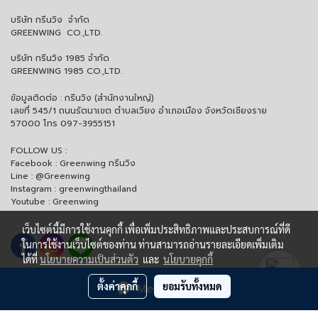
บริษัท กรีนวิง จำกัด
GREENWING CO.,LTD.
บริษัท กรีนวิง 1985 จำกัด
GREENWING 1985 CO.,LTD.
ข้อมูลติดต่อ : กรีนวิง (สำนักงานใหญ่)
เลขที่ 545/1 ถนนรัตนาเขต ตำบลเวียง อำเภอเมือง จังหวัดเชียงราย
57000 โทร 097-3955151
FOLLOW US :
Facebook : Greenwing กรีนวิง
Line : @Greenwing
Instagram : greenwingthailand
Youtube : Greenwing
เว็บไซต์นี้มีการใช้งานคุกกี้ เพื่อเพิ่มประสิทธิภาพและประสบการณ์ที่ดี
ในการใช้งานเว็บไซต์ของท่าน ท่านสามารถอ่านรายละเอียดเพิ่มเติม
ได้ที่
นโยบายความเป็นส่วนตัว
และ
นโยบายคุกกี้
ตั้งค่าคุกกี้
ยอมรับทั้งหมด
Message Us
ซื้อรถจักรยานยนต์
ฮอนด้า ที่กรีนวิง ตรวจเช็ครถฟรีตลอดการใช้งาน