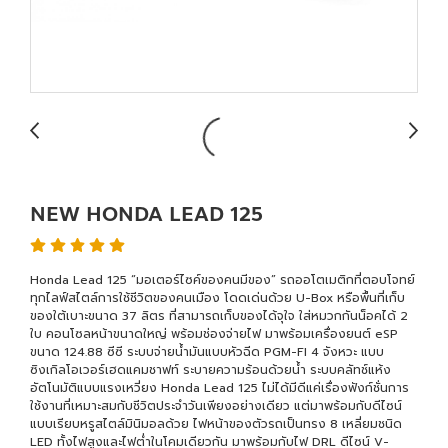
NEW HONDA LEAD 125
Honda Lead 125 “มอเตอร์ไซค์ของคนมีของ” รถออโตเมติกที่ตอบโจทย์
ทุกไลฟ์สไตล์การใช้ชีวิตของคนเมือง โดดเด่นด้วย U-Box หรือพื้นที่เก็บ
ของใต้เบาะขนาด 37 ลิตร ที่สามารถเก็บของได้จุใจ ใส่หมวกกันน็อคได้ 2
ใบ คอนโซลหน้าขนาดใหญ่ พร้อมช่องจ่ายไฟ มาพร้อมเครื่องยนต์ eSP
ขนาด 124.88 ซีซี ระบบจ่ายน้ำมันแบบหัวฉีด PGM-FI 4 จังหวะ แบบ
ซิงเกิลโอเวอร์เฮดแคมชาฟท์ ระบายความร้อนด้วยน้ำ ระบบคลัทช์แห้ง
อัตโนมัติแบบแรงเหวี่ยง Honda Lead 125 ไม่ได้มีดีแค่เรื่องฟังก์ชั่นการ
ใช้งานที่เหมาะสมกับชีวิตประจำวันเพียงอย่างเดียว แต่มาพร้อมกับดีไซน์
แบบเรียบหรูสไตล์มินิมอลด้วย ไฟหน้าของตัวรถเป็นทรง 8 เหลี่ยมชนิด
LED ทั้งไฟสูงและไฟต่ำในโคมเดียวกัน มาพร้อมกับไฟ DRL ดีไซน์ V-