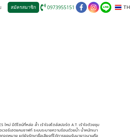
TH
0973955151
บ
สมัครสมาชิก
 มีดีไซน์ที่หล่อ ล้ำ เร้าใจสไตล์สปอร์ต A.T. เร้าใจด้วยขุม
้ลโอเวอร์เฮดแคมชาฟท์ ระบบระบายความร้อนด้วยน้ำ น้ำหนักเบา
ทุกจุดหมาย แต่ยังรักษาชื่อเสียงที่ได้การยอมรับมายาวนานคือ