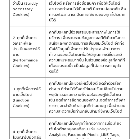
จำเป็น (Strictly
เว็บไซต์ หรือการสั่งซื้อสินค้า เพื่อให้เว็บไซต์
Necessary
สามารถทำงานได้เป็นปกติ มีความปลอดภัย ซึ่ง
Cookies)
ท่านจะไม่สามารถปิดการใช้งานของคุกกี้ประเภท
นี้ได้
คุกกี้ประเภทนี้ช่วยเสริมประสิทธิภาพในการใช้
2. คุกกี้เพื่อการ
บริการ เพื่อรวบรวมข้อมูลทางสถิติเกี่ยวกับการ
วิเคราะห์และ
สนใจและพฤติกรรมการเยี่ยมชมเว็บไซต์ อีกทั้ง
ประเมินผลการใช้
ยังใช้ข้อมูลนี้เพื่อการปรับปรุงและพัฒนาการ
งาน
ทำงานของเว็บไซต์เพื่อให้มีคุณภาพดีขึ้นและมี
(Performance
ความเหมาะสมมากขึ้น ในส่วนของข้อมูลที่คุกกี้ที่
Cookies)
เก็บรวบรวมนี้จะเป็นข้อมูลที่ไม่สามารถระบุตัว
ตนได้
คุกกี้ประเภทนี้จะช่วยให้เว็บไซต์ จดจำตัวเลือก
3. คุกกี้เพื่อการใช้
ต่าง ๆ ที่ท่านได้ตั้งค่าไว้และปรับเปลี่ยนไปตาม
งานเว็บไซต์
พฤติกรรมและความพึงพอใจของผู้ใช้เว็บไซต์
(Function
เช่น จดจำการล็อกอินของท่าน ,จดจำการตั้งค่า
Cookies)
ภาษา, จดจำสินค้าล่าสุดที่ท่านเคยดู เพื่ออำนวย
ความสะดวกเมื่อท่านกลับเข้ามาใช้งานเว็บไซต์
คุกกี้ประเภทนี้เป็นคุกกี้ที่เกิดจากการเชื่อมโยง
เว็บไซต์ของบุคคลที่สาม เช่น Google
4. คุกกี้เพื่อการ
Analytics, Facebook Pixels ,LINE Tags,
โฆษณาไปยังกลุ่ม