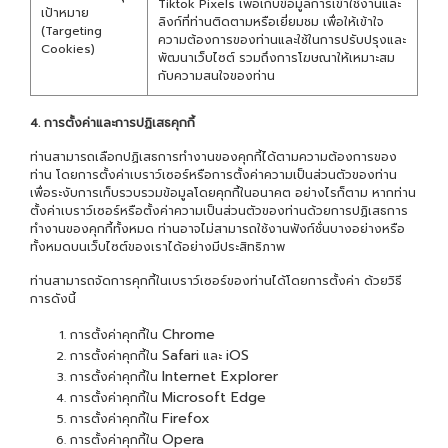
Tiktok Pixels เพื่อเก็บข้อมูลการเข้าใช้งานและ
เป้าหมาย
ลิงก์ที่ท่านติดตามหรือเยี่ยมชม เพื่อให้เข้าใจ
(Targeting
ความต้องการของท่านและใช้ในการปรับปรุงและ
Cookies)
พัฒนาเว็บไซต์ รวมถึงการโฆษณาให้เหมาะสม
กับความสนใจของท่าน
4. การตั้งค่าและการปฏิเสธคุกกี้
ท่านสามารถเลือกปฏิเสธการทำงานของคุกกี้ได้ตามความต้องการของ
ท่าน โดยการตั้งค่าเบราว์เซอร์หรือการตั้งค่าความเป็นส่วนตัวของท่าน
เพื่อระงับการเก็บรวบรวมข้อมูลโดยคุกกี้ในอนาคต อย่างไรก็ตาม หากท่าน
ตั้งค่าเบราว์เซอร์หรือตั้งค่าความเป็นส่วนตัวของท่านด้วยการปฏิเสธการ
ทำงานของคุกกี้ทั้งหมด ท่านอาจไม่สามารถใช้งานฟังก์ชั่นบางอย่างหรือ
ทั้งหมดบนเว็บไซต์ของเราได้อย่างมีประสิทธิภาพ
ท่านสามารถจัดการคุกกี้ในเบราว์เซอร์ของท่านได้โดยการตั้งค่า ด้วยวิธี
การดังนี้
Chrome
การตั้งค่าคุกกี้ใน
Safari
iOS
การตั้งค่าคุกกี้ใน
และ
Internet Explorer
การตั้งค่าคุกกี้ใน
Microsoft Edge
การตั้งค่าคุกกี้ใน
Firefox
การตั้งค่าคุกกี้ใน
Opera
การตั้งค่าคุกกี้ใน